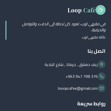
Loop
Café
في مقهى لوب، تعود كل لحظة إلى الدفء والتواصل
والحرفية.
عائلة مقهى لوب
اتصل بنا
ريف دمشق , جرمانا , شارع البلدية
+963 947 798 376
looopcafee@gmail.com
روابط سريعة